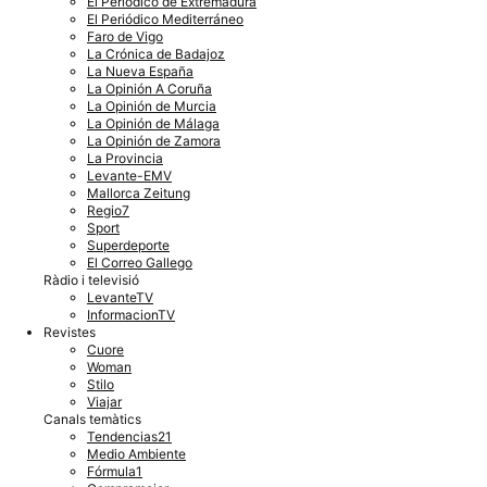
El Periódico de Extremadura
El Periódico Mediterráneo
Faro de Vigo
La Crónica de Badajoz
La Nueva España
La Opinión A Coruña
La Opinión de Murcia
La Opinión de Málaga
La Opinión de Zamora
La Provincia
Levante-EMV
Mallorca Zeitung
Regio7
Sport
Superdeporte
El Correo Gallego
Ràdio i televisió
LevanteTV
InformacionTV
Revistes
Cuore
Woman
Stilo
Viajar
Canals temàtics
Tendencias21
Medio Ambiente
Fórmula1