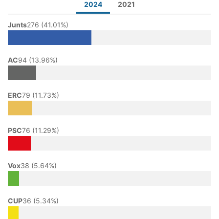
2024
2021
Junts
276 (41.01%)
AC
94 (13.96%)
ERC
79 (11.73%)
PSC
76 (11.29%)
Vox
38 (5.64%)
CUP
36 (5.34%)