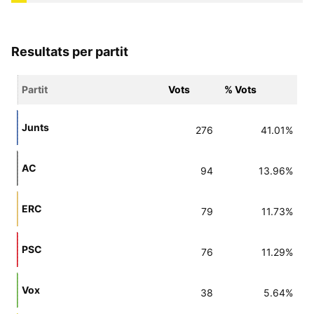
Resultats per partit
Partit
Vots
% Vots
Junts
276
41.01%
AC
94
13.96%
ERC
79
11.73%
PSC
76
11.29%
Vox
38
5.64%