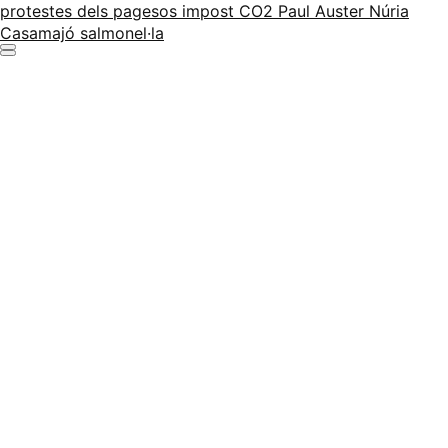
protestes dels pagesos
impost CO2
Paul Auster
Núria
Casamajó
salmonel·la