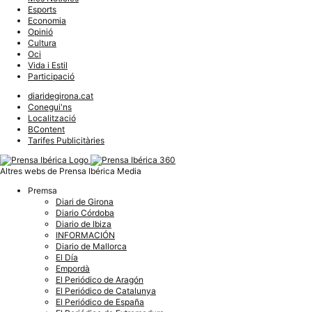
Esports
Economia
Opinió
Cultura
Oci
Vida i Estil
Participació
diaridegirona.cat
Conegui'ns
Localització
BContent
Tarifes Publicitàries
Altres webs de Prensa Ibérica Media
Premsa
Diari de Girona
Diario Córdoba
Diario de Ibiza
INFORMACIÓN
Diario de Mallorca
El Día
Empordà
El Periódico de Aragón
El Periódico de Catalunya
El Periódico de España