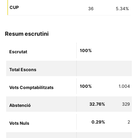
CUP
36
5.34%
Resum escrutini
100%
Escrutat
Total Escons
100%
1.004
Vots Comptabilitzats
32.76%
329
Abstenció
0.29%
2
Vots Nuls