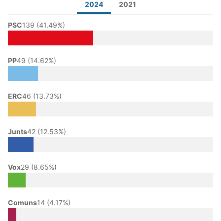
2024
2021
PSC
139 (41.49%)
PP
49 (14.62%)
ERC
46 (13.73%)
Junts
42 (12.53%)
Vox
29 (8.65%)
Comuns
14 (4.17%)