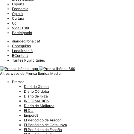
Esports
Economia
Opinió
Cultura
Oci
Vida i Estil
Participació
diaridegirona.cat
Conegui'ns
Localització
BContent
Tarifes Publicitàries
Altres webs de Prensa Ibérica Media
Premsa
Diari de Girona
Diario Córdoba
Diario de Ibiza
INFORMACIÓN
Diario de Mallorca
El Día
Empordà
El Periódico de Aragón
El Periódico de Catalunya
El Periódico de España