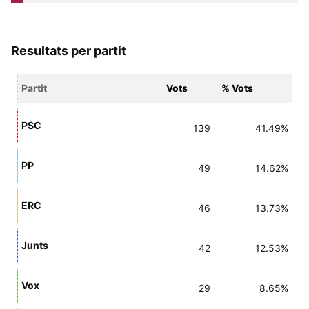
Resultats per partit
Partit
Vots
% Vots
PSC
139
41.49%
PP
49
14.62%
ERC
46
13.73%
Junts
42
12.53%
Vox
29
8.65%