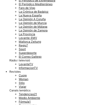
El Periódico de Extremadura
El Periódico Mediterráneo
Faro de Vigo
La Crónica de Badajoz
La Nueva España
La Opinión A Coruña
La Opinión de Murcia
La Opinión de Málaga
La Opinión de Zamora
La Provincia
Levante-EMV
Mallorca Zeitung
Regio7
Sport
Superdeporte
El Correo Gallego
Ràdio i televisió
LevanteTV
InformacionTV
Revistes
Cuore
Woman
Stilo
Viajar
Canals temàtics
Tendencias21
Medio Ambiente
Fórmula1