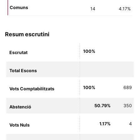
Comuns
14
4.17%
Resum escrutini
100%
Escrutat
Total Escons
100%
689
Vots Comptabilitzats
50.79%
350
Abstenció
1.17%
4
Vots Nuls