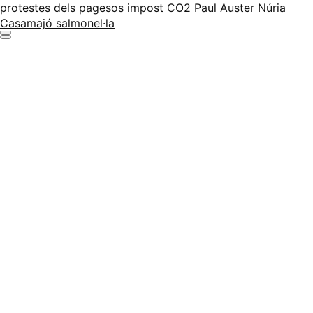
protestes dels pagesos
impost CO2
Paul Auster
Núria
Casamajó
salmonel·la