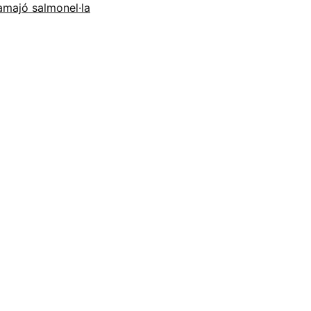
samajó
salmonel·la